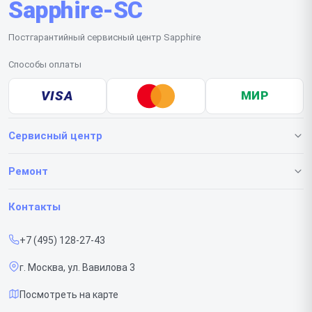
Sapphire-SC
Постгарантийный сервисный центр Sapphire
Способы оплаты
VISA
МИР
Сервисный центр
О нашем сервисе
Ремонт
Гарантия
Видеокарт
Контакты
Прайс-лист
+7 (495) 128-27-43
Срочный ремонт
г. Москва, ул. Вавилова 3
Доставка и способы оплаты
Посмотреть на карте
Диагностика